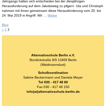
Jahrgangs hatten sich entschieden bei der diesjährigen
Herausforderung auf dem Jakobsweg zu pilgern. Uta und Christoph
nahmen mit ihnen gemeinsam diese Herausforderung vom 20. bis
24. Mai 2019 in Angriff. Wir …
Weiter
Blog
«
1
2
Seitennummerierung
der
Beiträge
Alternativschule Berlin e.V.
Bondickstraße 8/9 13469 Berlin
(Waidmannslust)
Schulkoordination
Sabine Beckermann und Daniela Meyer
Tel 030 - 417 48 60
Fax 030 - 417 48 150
info(at)alternativschule-berlin.de